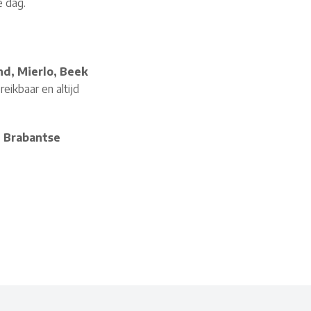
e dag.
d, Mierlo, Beek
eikbaar en altijd
e Brabantse