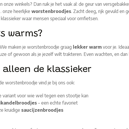
n onze winkels? Dan ruik je het vaak al: de geur van versgebakken
… onze heerlijke
worstenbroodjes
. Zacht deeg, rijk gevuld en
 klassieker waar mensen speciaal voor omfietsen.
ets warms?
s? We maken je worstenbroodje graag
lekker warm
voor je. Idea
uze of gewoon als je jezelf wilt trakteren. Even wachten, en dan
 alleen de klassieker
e worstenbroodje vind je bij ons ook:
re variant voor wie wel tegen een stootje kan
rikandelbroodjes
– een echte favoriet
ze kruidige
saucijzenbroodjes