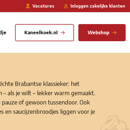
Vacatures
Inloggen zakelijke klanten
dje
Kaneelkoek.nl
Webshop
e échte Brabantse klassieker: het
– als je wilt – lekker warm gemaakt.
e pauze of gewoon tussendoor. Ook
es en saucijzenbroodjes liggen voor je