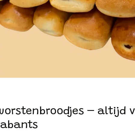
orstenbroodjes – altijd v
Brabants