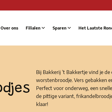
Over ons
Filialen
Sparen
Het Laatste Ron
Bij Bakkerij ’t Bakkertje vind je d
worstenbroodje. Vers gebakken en 
djes
Perfect voor onderweg, een snell
de pittige variant, frikandelbroodj
klaar!