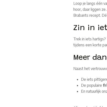
Loop je langs één va
hoor, daar liggen ze
Brabants recept. Dé
Zin in i
Trek in iets hartig
tijdens een korte pa
Meer dan
Naast het vertrouwd
De iets pittige
De populaire
f
En natuurlijk on